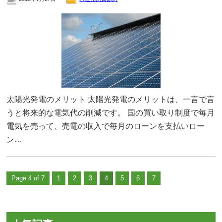
太陽光発電のメリット 太陽光発電のメリットは、一言で言
うと将来的な電気代の削減です。 国の買い取り制度で毎月
電気を売って、売電の収入で毎月のローンを支払いロー
ン…
Page 4 of 7
1
2
3
4
5
6
7