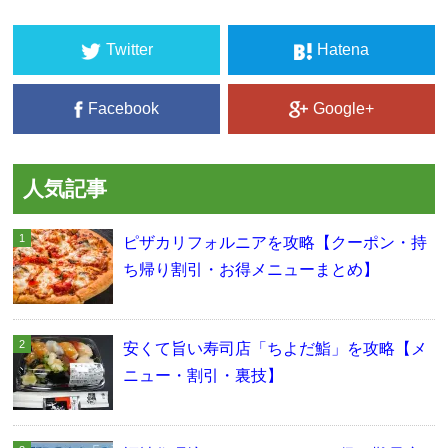
Twitter
Hatena
Facebook
Google+
人気記事
ピザカリフォルニアを攻略【クーポン・持
ち帰り割引・お得メニューまとめ】
安くて旨い寿司店「ちよだ鮨」を攻略【メ
ニュー・割引・裏技】