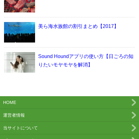
美ら海水族館の割引まとめ【2017】
Sound Houndアプリの使い方【日ごろの知
りたいモヤモヤを解消】
HOME
運営者情報
当サイトについて