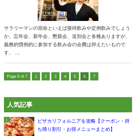
サラリーマンの宿命といえば接待飲みや定例飲みでしょう
か。忘年会、新年会、懇親会、送別会と各種ありますが、
義務的慣例的に参加する飲み会の会費は抑えたいもので
す。 …
Page 6 of 7
1
2
3
4
5
6
7
人気記事
ピザカリフォルニアを攻略【クーポン・持
ち帰り割引・お得メニューまとめ】