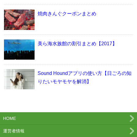
焼肉きんぐクーポンまとめ
美ら海水族館の割引まとめ【2017】
Sound Houndアプリの使い方【日ごろの知
りたいモヤモヤを解消】
HOME
運営者情報