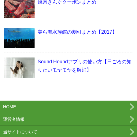
焼肉きんぐクーポンまとめ
美ら海水族館の割引まとめ【2017】
Sound Houndアプリの使い方【日ごろの知
りたいモヤモヤを解消】
HOME
運営者情報
当サイトについて