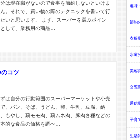
自分は現在職がないので食事を節約しないといけま
趣味・
せん。それで、買い物の際のテクニックを書いて行
きたいと思います。 まず、スーパーを選ぶポイン
節約の
トとして、業務用の商品…
衣服費
水道光
美容費
つのコツ
交際費
まずは自分の行動範囲のスーパーマーケットや小売
通信費
店で、パン、そば、うどん、卵、牛乳、豆腐、納
豆、もやし、鷄モモ肉、鷄ムネ肉、豚肉各種などの
子育て
基本的な食品の価格を調べ…
生活雑