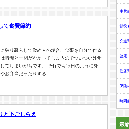
車費節
して食費節約
節税 (
交通費
特に独り暮らしで勤め人の場合、食事を自分で作る
健康・
のは時間と手間がかかってしまうのでついつい外食
をしてしまいがちです。 それでも毎日のように外
住居費
食やお弁当だったりする…
保険の
時間節
りと下ごしらえ
最