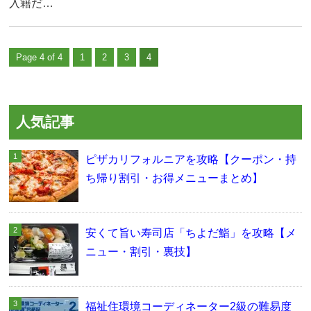
入籍だ…
Page 4 of 4
1
2
3
4
人気記事
ピザカリフォルニアを攻略【クーポン・持
ち帰り割引・お得メニューまとめ】
安くて旨い寿司店「ちよだ鮨」を攻略【メ
ニュー・割引・裏技】
福祉住環境コーディネーター2級の難易度