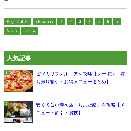
Page 3 of 16
‹ Previous
1
2
3
4
5
6
7
Next ›
Last »
人気記事
ピザカリフォルニアを攻略【クーポン・持
ち帰り割引・お得メニューまとめ】
安くて旨い寿司店「ちよだ鮨」を攻略【メ
ニュー・割引・裏技】