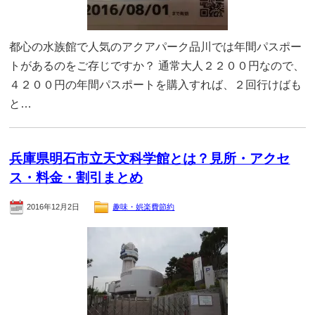
都心の水族館で人気のアクアパーク品川では年間パスポー
トがあるのをご存じですか？ 通常大人２２００円なので、
４２００円の年間パスポートを購入すれば、２回行けばも
と…
兵庫県明石市立天文科学館とは？見所・アクセ
ス・料金・割引まとめ
2016年12月2日
趣味・娯楽費節約