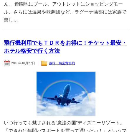
ん。 遊園地にプール、アウトレットにショッピングモー
ル、さらには温泉や歌劇団など、ラグーナ蒲郡には家族で
楽し…
飛行機利用でもＴＤＲをお得に！チケット最安・
ホテル格安で行く方法
2016年10月27日
趣味・娯楽費節約
いつ行っても魅了される“魔法の国”ディズニーリゾート。
「できれば年間パスポートを買って通いたい！」というフ