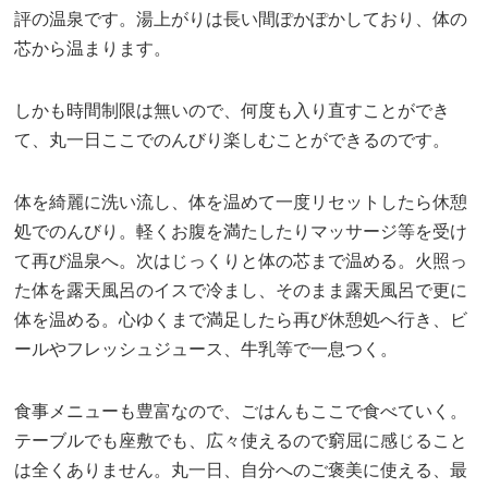
評の温泉です。湯上がりは長い間ぽかぽかしており、体の
芯から温まります。
しかも時間制限は無いので、何度も入り直すことができ
て、丸一日ここでのんびり楽しむことができるのです。
体を綺麗に洗い流し、体を温めて一度リセットしたら休憩
処でのんびり。軽くお腹を満たしたりマッサージ等を受け
て再び温泉へ。次はじっくりと体の芯まで温める。火照っ
た体を露天風呂のイスで冷まし、そのまま露天風呂で更に
体を温める。心ゆくまで満足したら再び休憩処へ行き、ビ
ールやフレッシュジュース、牛乳等で一息つく。
食事メニューも豊富なので、ごはんもここで食べていく。
テーブルでも座敷でも、広々使えるので窮屈に感じること
は全くありません。丸一日、自分へのご褒美に使える、最