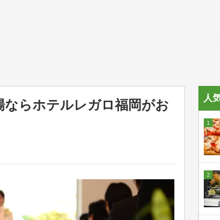
人
場ならホテルレガロ福岡がお