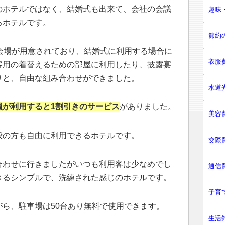
のホテルではなく、結婚式も出来て、会社の会議
趣味・
るホテルです。
節約の
会場が用意されており、結婚式に利用する場合に
衣服費
客用の着替えるための部屋に利用したり、披露宴
りと、自由な組み合わせができました。
水道光
員が利用すると1割引きのサービス
がありました。
美容費
般の方も自由に利用できるホテルです。
交際費
合わせに行きましたがいつも利用客は少なめでし
通信費
きるシンプルで、洗練された感じのホテルです。
子育て
ら、駐車場は50台あり無料で使用できます。
生活雑