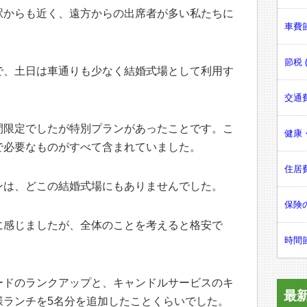
駅からも近く、遠方からの出席者が多い私たちに
車費節
節税 (
で、土日は車通りも少なく結婚式場として利用す
交通費
間限定でしたが特別プランがあったことです。こ
健康・
で必要なものがすべて含まれていました。
住居費
ンは、どこの結婚式場にもありませんでした。
保険の
に感じましたが、全体のことを考えると格安で
時間節
ードのランクアップと、キャンドルサービスのキ
最
様ランチを5名分を追加したことくらいでした。