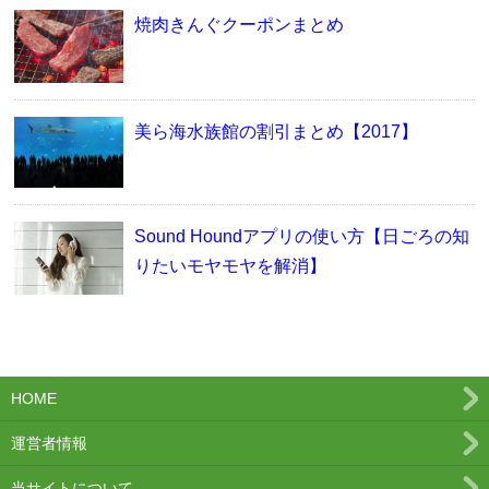
焼肉きんぐクーポンまとめ
美ら海水族館の割引まとめ【2017】
Sound Houndアプリの使い方【日ごろの知
りたいモヤモヤを解消】
HOME
運営者情報
当サイトについて