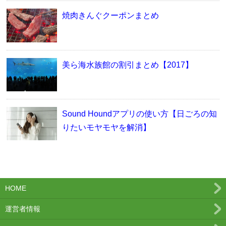
焼肉きんぐクーポンまとめ
美ら海水族館の割引まとめ【2017】
Sound Houndアプリの使い方【日ごろの知
りたいモヤモヤを解消】
HOME
運営者情報