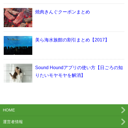
焼肉きんぐクーポンまとめ
美ら海水族館の割引まとめ【2017】
Sound Houndアプリの使い方【日ごろの知
りたいモヤモヤを解消】
HOME
運営者情報