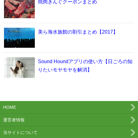
焼肉きんぐクーポンまとめ
美ら海水族館の割引まとめ【2017】
Sound Houndアプリの使い方【日ごろの知
りたいモヤモヤを解消】
HOME
運営者情報
当サイトについて