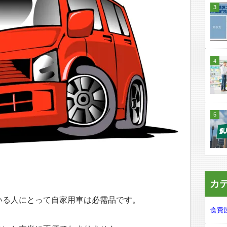
カ
いる人にとって自家用車は必需品です。
食費節