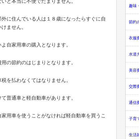
ないと本当に不便でたまりません。
趣味・
郊外に住んでいる人は１８歳になったらすぐに自
節約の
いけません。
衣服費
いよ自家用車の購入となります。
水道光
費用の節約のはじまりとなります。
美容費
車税を払わなくてはなりません。
交際費
けて普通車と軽自動車があります。
通信費
自家用車を使うことがなければ軽自動車を買うこ
子育て
生活雑