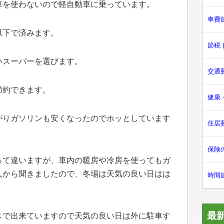
車を使わないので軽自動車に乗っています。
車費節
以下で済みます。
節税 (
いスーパーを選びます。
交通費
節約できます。
健康・
がりガソリンも安くなったのでホッとしています
住居費
保険の
って違いますが、車内の暖房や冷房を使ってもガ
人から聞きましたので、冬場は天気の良い日はは
時間節
最
スで出来ていますので天気の良い日は外に駐車す