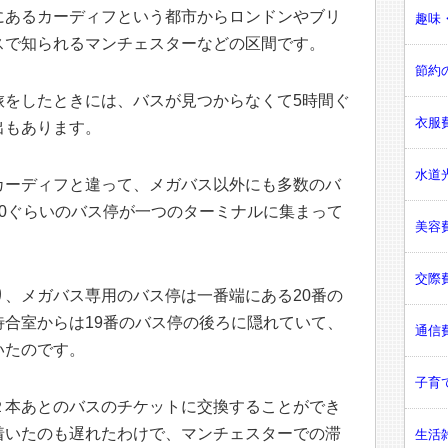
にあるカーディフという都市からロンドンやブリ
趣味・
スで知られるマンチェスターなどの区間です。
節約の
旅をしたときには、バスが見つからなくて5時間ぐ
衣服費
出もあります。
水道光
カーディフと違って、メガバス以外にも多数のバ
0ぐらいのバス停が一つのターミナルに集まって
美容費
交際費
、メガバス専用のバス停は一番端にある20番の
合室からは19番のバス停の後ろに隠れていて、
通信費
いたのです。
子育て
２本あとのバスのチケットに交換することができ
着いたのも遅れたわけで、マンチェスターでの滞
生活雑