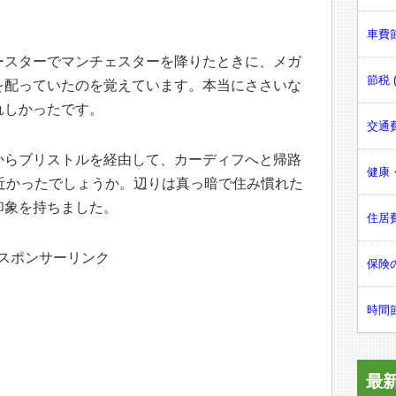
車費節
ースターでマンチェスターを降りたときに、メガ
節税 (
を配っていたのを覚えています。本当にささいな
れしかったです。
交通費
からブリストルを経由して、カーディフへと帰路
健康・
近かったでしょうか。辺りは真っ暗で住み慣れた
印象を持ちました。
住居費
スポンサーリンク
保険の
時間節
最