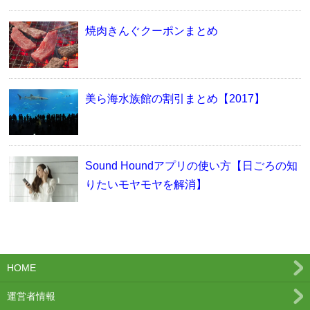
焼肉きんぐクーポンまとめ
美ら海水族館の割引まとめ【2017】
Sound Houndアプリの使い方【日ごろの知
りたいモヤモヤを解消】
HOME
運営者情報