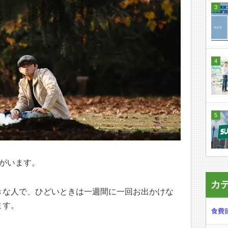
がいます。
カ
きな人で、ひどいときは一週間に一回お出かけな
ます。
食費節