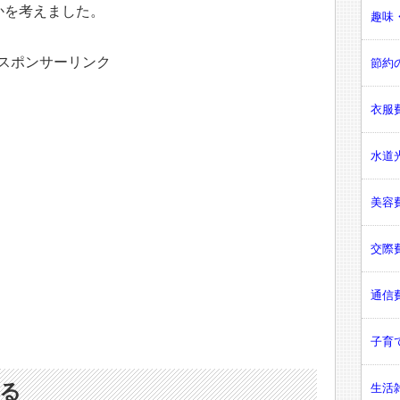
かを考えました。
趣味・
スポンサーリンク
節約の
衣服費
水道光
美容費
交際費
通信費
子育て
る
生活雑