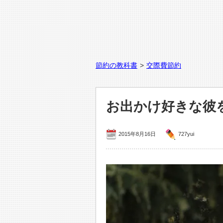
節約の教科書
>
交際費節約
お出かけ好きな彼
2015年8月16日
727yui