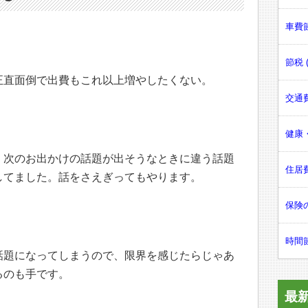
車費節
。
節税 (
正直面倒で出費もこれ以上増やしたくない。
交通費
健康・
、次のお出かけの話題が出そうなときに違う話題
住居費
してました。話をさえぎってもやります。
保険の
時間節
話題になってしまうので、限界を感じたらじゃあ
るのも手です。
最