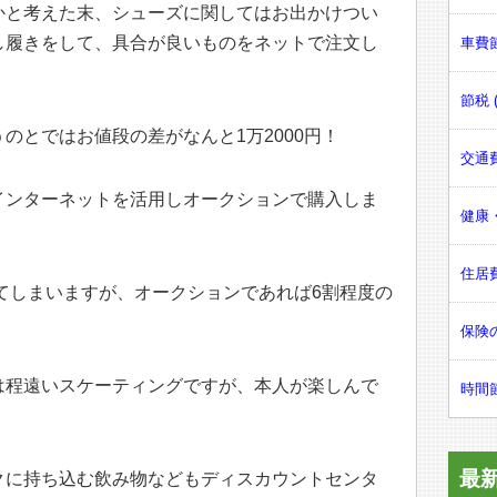
かと考えた末、シューズに関してはお出かけつい
し履きをして、具合が良いものをネットで注文し
車費節
節税 (
のとではお値段の差がなんと1万2000円！
交通費
インターネットを活用しオークションで購入しま
健康・
住居費
してしまいますが、オークションであれば6割程度の
保険の
は程遠いスケーティングですが、本人が楽しんで
時間節
最
クに持ち込む飲み物などもディスカウントセンタ