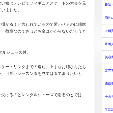
ない娘はテレビでフィギュアスケートの大会を見
趣味・
ていました。
節約の
が掛かる！と言われているので習わせるのに躊躇
ート教室なのでさほどお金はかからないだろうと
衣服費
水道光
ンタルシューズ付。
美容費
スケートリンクまでの送迎、上手なお姉さんたち
交際費
い、可愛いレッスン着を見ては着て滑りたいと、
通信費
を受けるのとレンタルシューズで滑るのとでは、
子育て
生活雑