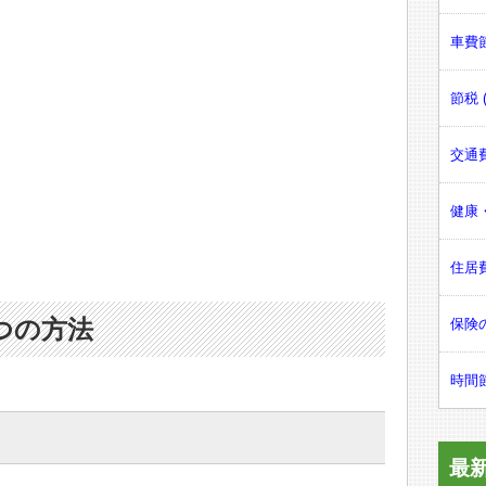
車費節
節税 (
交通費
健康・
住居費
つの方法
保険の
時間節
最