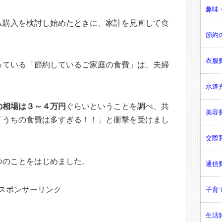
趣味・
ム購入を検討し始めたときに、家計を見直して食
節約の
衣服費
っている「節約しているご家庭の食費」は、夫婦
水道光
の相場は３～４万円
ぐらいということを調べ、共
美容費
「うちの食費は多すぎる！！」と衝撃を受けまし
交際費
つのことをはじめました。
通信費
スポンサーリンク
子育て
生活雑