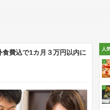
人
外食費込で1カ月３万円以内に