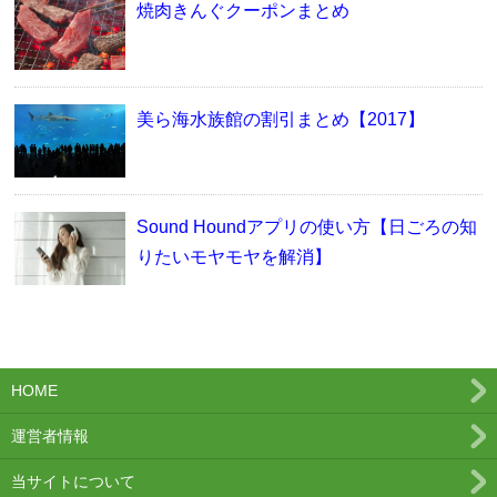
焼肉きんぐクーポンまとめ
美ら海水族館の割引まとめ【2017】
Sound Houndアプリの使い方【日ごろの知
りたいモヤモヤを解消】
HOME
運営者情報
当サイトについて