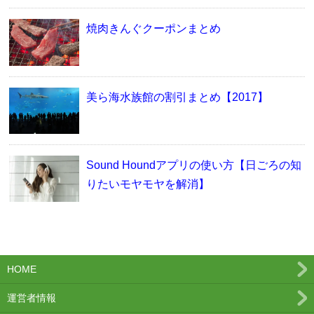
焼肉きんぐクーポンまとめ
美ら海水族館の割引まとめ【2017】
Sound Houndアプリの使い方【日ごろの知
りたいモヤモヤを解消】
HOME
運営者情報