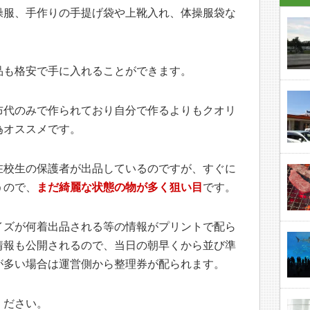
操服、手作りの手提げ袋や上靴入れ、体操服袋な
品も格安で手に入れることができます。
布代のみで作られており自分で作るよりもクオリ
為オススメです。
在校生の保護者が出品しているのですが、すぐに
うので、
まだ綺麗な状態の物が多く狙い目
です。
イズが何着出品される等の情報がプリントで配ら
情報も公開されるので、当日の朝早くから並び準
が多い場合は運営側から整理券が配られます。
ください。