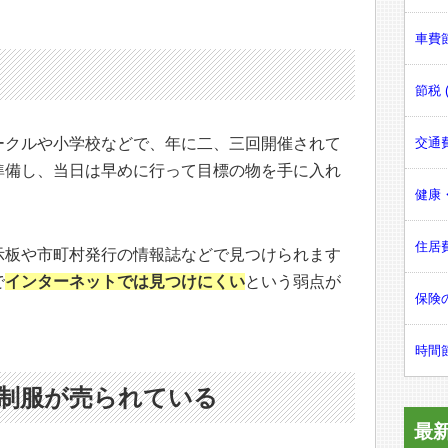
車費節
節税 (
ークルや小学校などで、年に二、三回開催されて
交通費
準備し、当日は早めに行って目標の物を手に入れ
健康・
住居費
示板や市町村発行の情報誌などで見つけられます
で
インターネットでは見つけにくい
という弱点が
保険の
時間節
は制服が売られている
最