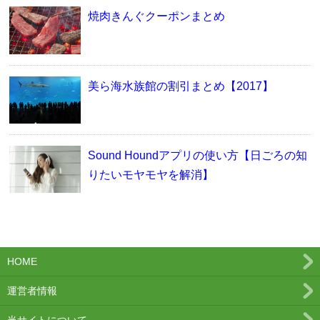
焼肉きんぐクーポンまとめ
美ら海水族館の割引まとめ【2017】
Sound Houndアプリの使い方【日ごろの知
りたいモヤモヤを解消】
HOME
運営者情報
当サイトについて