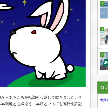
カ
頃からあちこちを転勤引っ越しで動きました。そ
食費節
る本籍地とも縁遠く、本籍といっても運転免許証