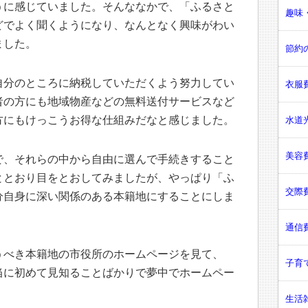
うに感じていました。そんななかで、「ふるさと
趣味・
どでよく聞くようになり、なんとなく興味がわい
ました。
節約の
自分のところに納税していただくよう努力してい
衣服費
者の方にも地域物産などの無料送付サービスなど
方にもけっこうお得な仕組みだなと感じました。
水道光
美容費
で、それらの中から自由に選んで手続きすること
ととおり目をとおしてみましたが、やっぱり「ふ
交際費
分自身に深い関係のある本籍地にすることにしま
通信費
うべき本籍地の市役所のホームページを見て、
子育て
当に初めて見知ることばかりで夢中でホームペー
生活雑