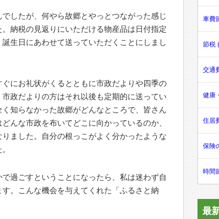
んでしたが、何やら故郷とやっとつながった感じ
車費節
た。納税の見返りにいただける物産品は日付指定
、誕生日にあわせて送っていただくことにしまし
節税 (
交通費
すぐにお礼状がくるとともに市政だよりや四季の
健康・
。市政だよりの方はそれ以後も定期的に送ってい
全く知らなかった故郷がどんなところで、皆さん
住居費
はどんな市政を布いてどこに向かっているのか、
なりました。自分の根っこがよく分かったような
保険の
た。
時間節
かで過ごすということになったら、私は迷わず自
ます。こんな機会を与えてくれた「ふるさと納
最