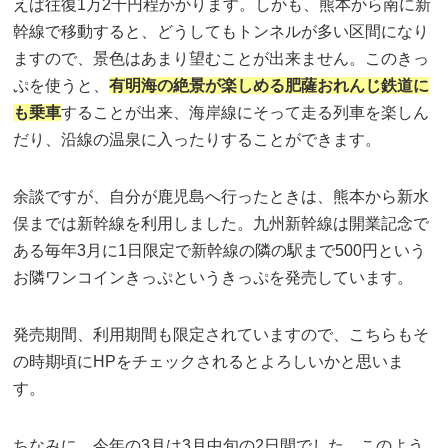
えば往復1万2千円程かかります。しかも、熊本から南に新
幹線で移動すると、どうしてもトンネルが多い区間になり
ますので、景色はあまり望むことが出来ません。このきっ
ぷを使うと、
有明海の絶景が楽しめる肥薩おれんじ鉄道に
も乗車
することが出来、海岸線にそって走る列車を楽しん
だり、沿線の温泉に入ったりすることができます。
余談ですが、自分が鹿児島へ行ったときは、熊本から新水
俣までは新幹線を利用しました。九州新幹線は開業記念で
ある毎年3月に1日限定で新幹線の隣の駅まで500円という
お隣ワンコインきっぷというきっぷを発売しています。
発売期間、利用期間も限定されていますので、こちらもそ
の時期頃にHPをチェックされるとよろしいかと思いま
す。
ちなみに、今年の3月は3月中旬の2日間でした。このよう