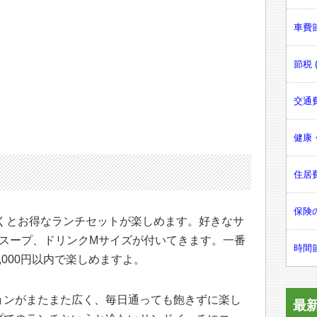
車費節
節税 (
交通費
健康・
ト
住居費
保険の
行くとお得なランチセットが楽しめます。好きなサ
orスープ、ドリンクMサイズが付いてきます。一番
時間節
000円以内で楽しめますよ。
ョンがまたまた広く、毎日通っても飽きずに楽し
最