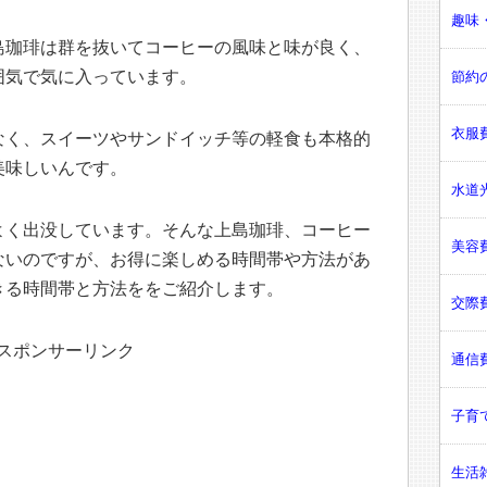
趣味・
島珈琲は群を抜いてコーヒーの風味と味が良く、
囲気で気に入っています。
節約の
衣服費
なく、スイーツやサンドイッチ等の軽食も本格的
美味しいんです。
水道光
よく出没しています。そんな上島珈琲、コーヒー
美容費
ないのですが、お得に楽しめる時間帯や方法があ
きる時間帯と方法ををご紹介します。
交際費
スポンサーリンク
通信費
子育て
生活雑