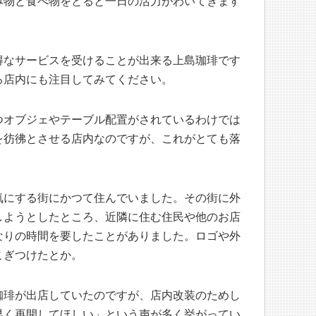
み物と食べ物をとると一日の活力がわいてきます
得なサービスを受けることが出来る上島珈琲です
る店内にも注目してみてください。
つオブジェやテーブル配置がされているわけでは
を彷彿とさせる店内なのですが、これがとても落
気にする街にかつて住んでいました。その街に外
しようとしたところ、近隣に住む住民や他のお店
なりの時間を要したことがありました。ロゴや外
こぎつけたとか。
珈琲が出店していたのですが、店内改装のためし
早く再開してほしい」という声が多く挙がってい