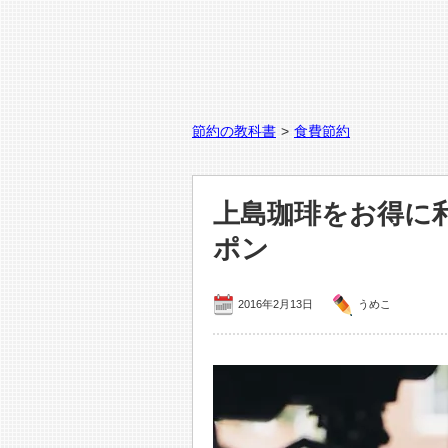
節約の教科書
>
食費節約
上島珈琲をお得に
ポン
2016年2月13日
うめこ