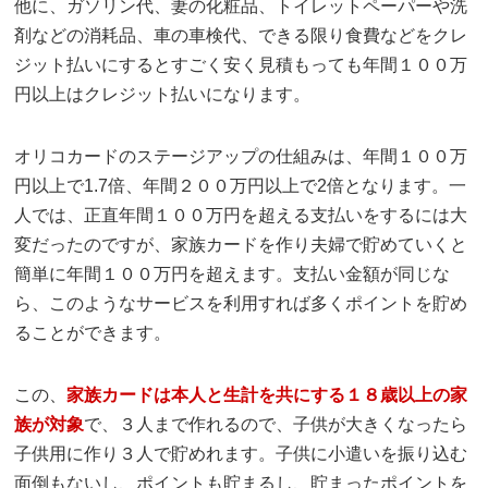
他に、ガソリン代、妻の化粧品、トイレットペーパーや洗
剤などの消耗品、車の車検代、できる限り食費などをクレ
ジット払いにするとすごく安く見積もっても年間１００万
円以上はクレジット払いになります。
オリコカードのステージアップの仕組みは、年間１００万
円以上で1.7倍、年間２００万円以上で2倍となります。一
人では、正直年間１００万円を超える支払いをするには大
変だったのですが、家族カードを作り夫婦で貯めていくと
簡単に年間１００万円を超えます。支払い金額が同じな
ら、このようなサービスを利用すれば多くポイントを貯め
ることができます。
この、
家族カードは本人と生計を共にする１８歳以上の家
族が対象
で、３人まで作れるので、子供が大きくなったら
子供用に作り３人で貯めれます。子供に小遣いを振り込む
面倒もないし、ポイントも貯まるし、貯まったポイントを