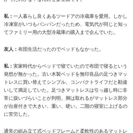
私：
一人暮らし良くあるツードアの冷蔵庫を愛用。しかし
冷凍室がいつもパンパンだったため、電気代が同じと知っ
てファミリー用の大型冷蔵庫の購入まで企んでいた。
友人：
布団生活だったのでベッドもなかった。
私：
実家時代からベッドで寝ていたので布団で寝るという
発想が無かった。古い木製ベッドを無印良品の足つきマッ
トレスに買い替えてシンプル、コンパクトライフだと勘違
いして満足していた。足つきマットレスは引っ越し時に非
常に扱いづらいことが判明。脚は取れるがマットレス部分
が台座付きで大きい、重い、硬い。二階の寝室に上げるの
に苦労した。
通常の組み立て式ベッドフレームと柔軟性のあるマットレ