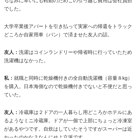
ちなみに幸いにも転勤のためこの引っ越し費用は会社負担
でした。
大学卒業後アパートを引き払って実家への帰還をトラック
どころか自家用車（バン）で済ませた友人の話。
友人：
洗濯はコインランドリーや帰省時に行っていたため
洗濯機はなかった。
私：
就職と同時に乾燥機付きの全自動洗濯機（容量８kg）
を購入。日本海側なので乾燥機付きでないと不便だと思っ
ていた。
友人：
冷蔵庫は２ドアの一人暮らし用どころかホテルにあ
るようなミニ冷蔵庫。ドアが一個で上部にちょっと冷凍室
があるやつです。自炊はしていたそうですがスーパーは近
かったのかな？なんにせよ立派です。